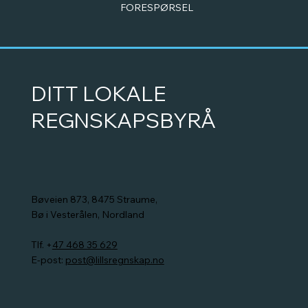
FORESPØRSEL
DITT LOKALE
REGNSKAPSBYRÅ
Bøveien 873, 8475 Straume,
Bø i Vesterålen, Nordland
Tlf. +
47 468 35 629
E-post:
post@lillsregnskap.no